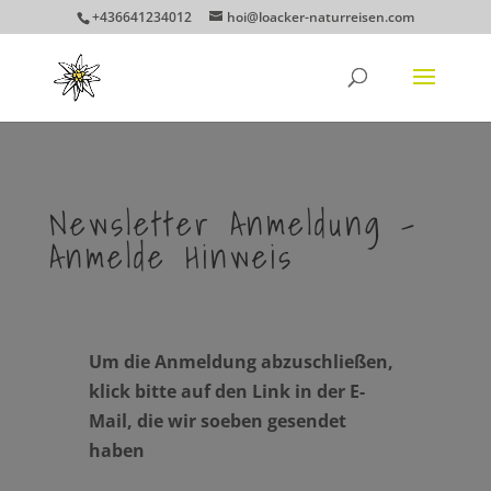
+436641234012
hoi@loacker-naturreisen.com
Newsletter Anmeldung –
Anmelde Hinweis
Um die Anmeldung abzuschließen,
klick bitte auf den Link in der E-
Mail, die wir soeben gesendet
haben