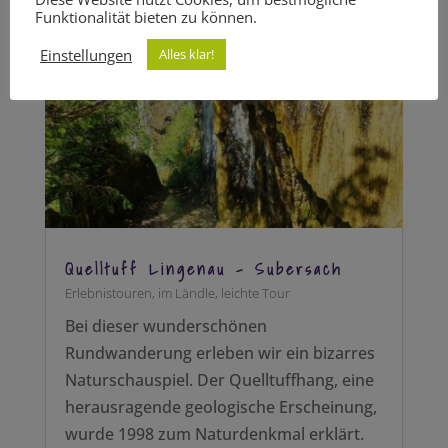
Funktionalität bieten zu können.
Einstellungen
Alles klar!
Quelltuff Lingenau – Subersach
Erlebnistouren
,
im Ländle
,
leichte Tour
Bei dieser wunderschönen
Rundwanderung erleben wir ein bizarres
Naturschauspiel. Der Quelltuffhang, eine
herausragende geologische Erscheinung,
wurde 1998 zum Naturdenkmal erklärt.