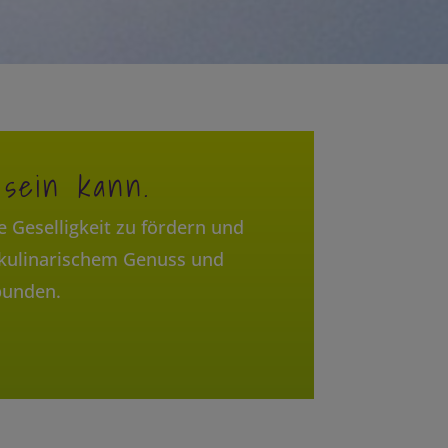
 sein kann.
e Geselligkeit zu fördern und
 kulinarischem Genuss und
bunden.