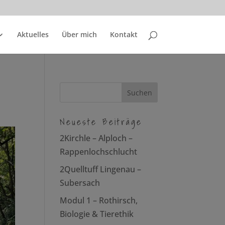
Aktuelles
Über mich
Kontakt
Neueste Beiträge
2Kirchle – Alploch –
Rappenlochschlucht
2Quelltuff Lingenau –
Subersach
Modul 1 – Rothirsch,
Biologie & Tierethik