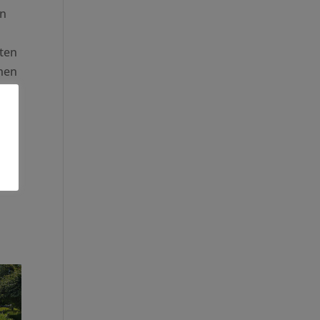
en
lten
hen