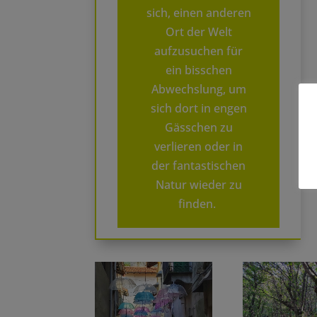
sich, einen anderen
Ort der Welt
aufzusuchen für
ein bisschen
Abwechslung, um
sich dort in engen
Gässchen zu
verlieren oder in
der fantastischen
Natur wieder zu
finden.