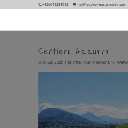
+436641234012
hoi@loacker-naturreisen.com
Sentiero Azzurro
Okt. 29, 2020
|
leichte Tour
,
Piemont, IT
,
Weit