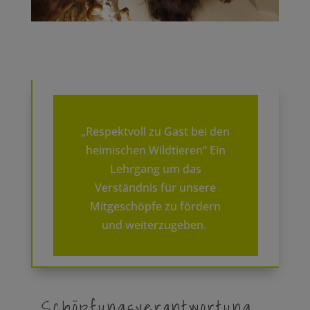
„Respektvoll zu Gast bei den
heimischen Wildtieren“ Ein
Lehrgang um das
Verständnis für unsere
Mitgeschöpfe zu fördern
und weiterzugeben.
Schöpfungsverantwortung