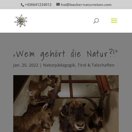
+436641234012
hoi@loacker-naturreisen.com
„Wem gehört die Natur?!“
Jan. 25, 2022
|
Naturpädagogik
,
Tirol & Talschaften