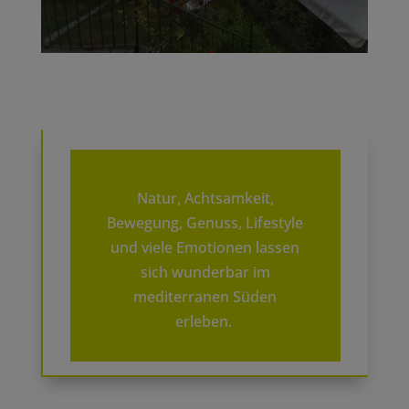
Natur, Achtsamkeit,
Bewegung, Genuss, Lifestyle
und viele Emotionen lassen
sich wunderbar im
mediterranen Süden
erleben.