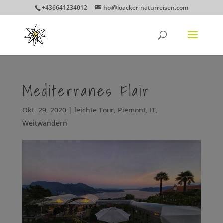
+436641234012
hoi@loacker-naturreisen.com
Mediterranes Flair
Okt. 29, 2020
|
leichte Tour
,
Piemont, IT
,
Weitwandern