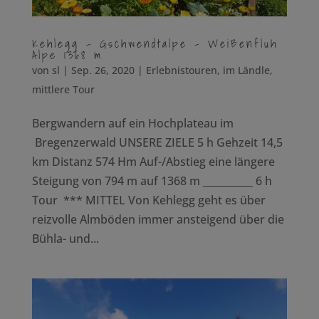
Kehlegg – Gschwendtalpe – Weißenfluh
Alpe 1368 m
von
sl
|
Sep. 26, 2020
|
Erlebnistouren
,
im Ländle
,
mittlere Tour
Bergwandern auf ein Hochplateau im
Bregenzerwald UNSERE ZIELE 5 h Gehzeit 14,5
km Distanz 574 Hm Auf-/Abstieg eine längere
Steigung von 794 m auf 1368 m __________ 6 h
Tour *** MITTEL Von Kehlegg geht es über
reizvolle Almböden immer ansteigend über die
Bühla- und...