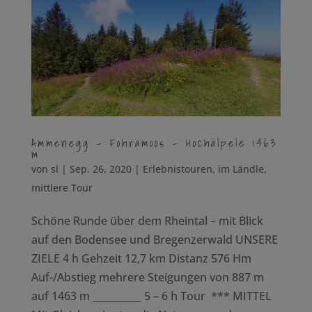
Ammenegg – Fohramoos – Hochälpele 1463
m
von
sl
|
Sep. 26, 2020
|
Erlebnistouren
,
im Ländle
,
mittlere Tour
Schöne Runde über dem Rheintal – mit Blick
auf den Bodensee und Bregenzerwald UNSERE
ZIELE 4 h Gehzeit 12,7 km Distanz 576 Hm
Auf-/Abstieg mehrere Steigungen von 887 m
auf 1463 m __________ 5 – 6 h Tour *** MITTEL