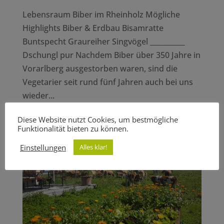
Lebensraum Biber im Rheinholz Mögliche
Highlights Biber & Erdbau Bisamratte
Buntspecht Graureiher Singvögel __________
Dschungl pur Nachdem Biber über 350 Jahre in
Vorarlberg ausgestorben waren, sind die
Vegetarier seit rund fünf Jahren auch bei uns
wieder...
Diese Website nutzt Cookies, um bestmögliche
Funktionalität bieten zu können.
Einstellungen
Alles klar!